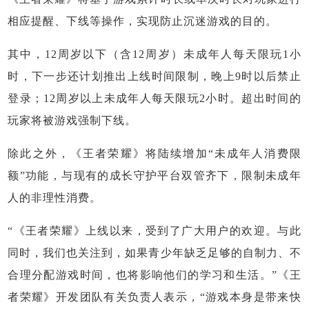
相应提醒、下线等操作，实现防止沉迷游戏的目的。
其中，12周岁以下（含12周岁）未成年人每天限玩1小
时，下一步还计划推出上线时间限制，晚上9时以后禁止
登录；12周岁以上未成年人每天限玩2小时。超出时间的
玩家将被游戏强制下线。
除此之外，《王者荣耀》将陆续增加“未成年人消费限
额”功能，与现有的成长守护平台双管齐下，限制未成年
人的非理性消费。
“《王者荣耀》上线以来，受到了广大用户的欢迎。与此
同时，我们也关注到，如果青少年缺乏足够的自制力、不
合理分配游戏时间，也将影响他们的学习和生活。”《王
者荣耀》开发团队有关负责人表示，“游戏本身是带来快