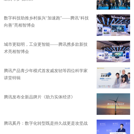
数字科技助推乡村振兴“加速跑”——腾讯“科技
向善”亮相智博会
城市更聪明，工业更智能——腾讯携多款新技
术亮相智博会
腾讯产品青少年模式首发戚发轫等四位科学家
讲堂特辑
腾讯发布全新品牌片《助力实体经济》
腾讯奚丹：数字化转型既是持久战更是攻坚战