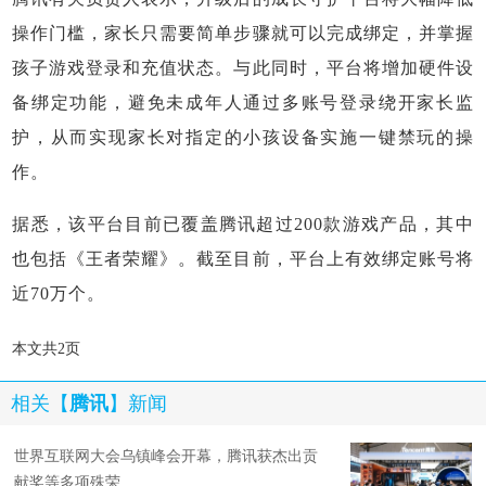
操作门槛，家长只需要简单步骤就可以完成绑定，并掌握
孩子游戏登录和充值状态。与此同时，平台将增加硬件设
备绑定功能，避免未成年人通过多账号登录绕开家长监
护，从而实现家长对指定的小孩设备实施一键禁玩的操
作。
据悉，该平台目前已覆盖腾讯超过200款游戏产品，其中
也包括《王者荣耀》。截至目前，平台上有效绑定账号将
近70万个。
本文共2页
相关【
腾讯
】新闻
世界互联网大会乌镇峰会开幕，腾讯获杰出贡
献奖等多项殊荣