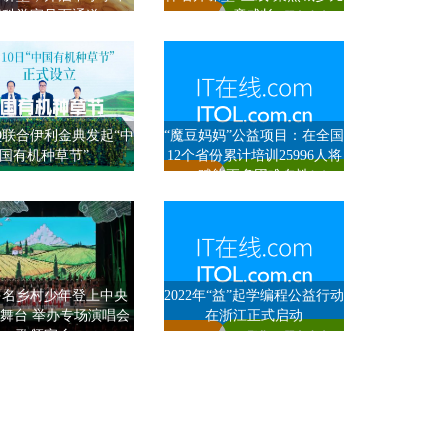
请科学家见面通道
童成长
Q联合伊利金典发起“中
“魔豆妈妈”公益项目：在全国
国有机种草节”
12个省份累计培训25996人将
赋能更多困难女性
0多名乡村少年登上中央
2022年“益”起学编程公益行动
舞台 举办专场演唱会
在浙江正式启动
歌颂家乡