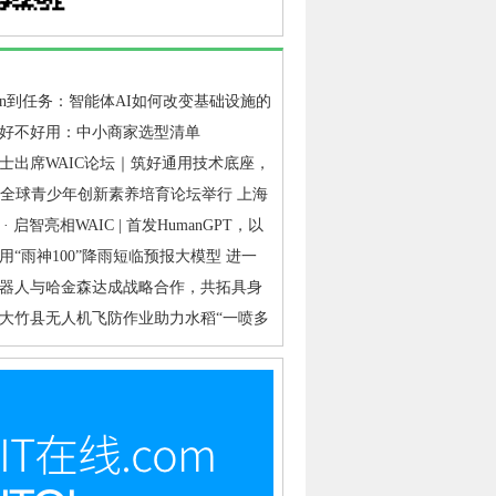
ken到任务：智能体AI如何改变基础设施的
点
好不好用：中小商家选型清单
士出席WAIC论坛｜筑好通用技术底座，
&启智交出工业具身落地答卷
代全球青少年创新素养培育论坛举行 上海
教育从“普及覆盖”迈向“提质培优”
· 启智亮相WAIC | 首发HumanGPT，以
底座破解行业“共创难”
用“雨神100”降雨短临预报大模型 进一
山洪、泥石流、滑坡、城市内涝等灾害短
器人与哈金森达成战略合作，共拓具身
准确性
业落地新路径
大竹县无人机飞防作业助力水稻“一喷多