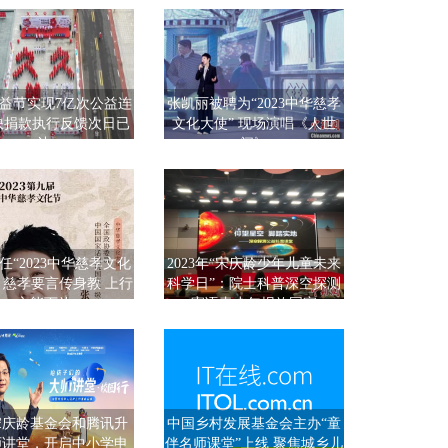
益节实现7亿次公益连
张凯丽被聘为“2023中华慈孝
快捐款执行反馈次日已
文化大使” 现场演唱《人世
达
间》
任“2023中华慈孝文化
2023年“宋庆龄少年儿童未来
：慈孝要言传身教 上行
科学日”：院士科普深空探测
方能下效
寄语青少年报效国家
宋庆龄基金会和腾讯升
中国乡村发展基金会主办“童
师讲堂，开启中小学申
伴名师课堂”上线 聚焦城乡儿