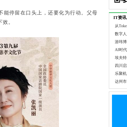
不能停留在口头上，还要化为行动。父母
IT资讯
下效。
从To
关注焦
数字人
游玮博
埃夫特
AI时
推动AI
埃夫特 
通用技术
四川启
步提高
乐聚机
临预警
智能工
达州市
促”