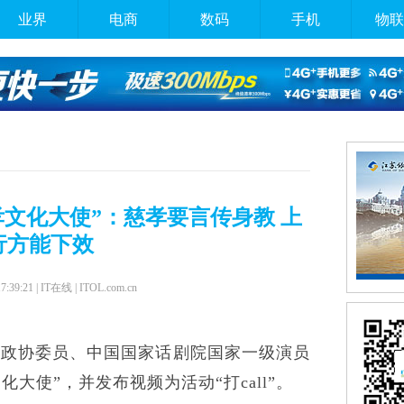
业界
电商
数码
手机
物联
慈孝文化大使”：慈孝要言传身教 上
行方能下效
17:39:21 | IT在线 | ITOL.com.cn
国政协委员、中国国家话剧院国家一级演员
化大使”，并发布视频为活动“打call”。