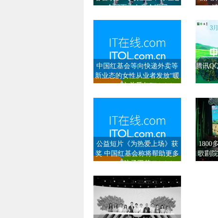
全国百支女童合唱团
中国红基会等向快递外卖等
腾讯Q
新业态的女性从业者发放“暖
心关爱包”
公益短片《为热爱上场》获
180
奖 中国红基会称将帮助更多
歌剧院
孩子圆梦