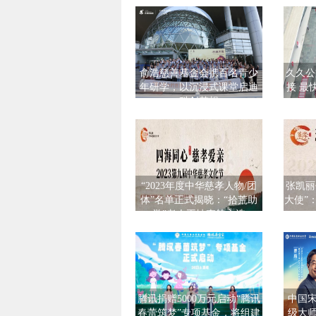
俞浩慈善基金会携百名青少
久久公
年研学，以沉浸式课堂启迪
接 最
科创梦想
“2023年度中华慈孝人物/团
张凯丽
体”名单正式揭晓：“拾荒助
大使”
学”老人王坤森等入选
腾讯捐赠5000万元启动“腾讯
中国
春蕾筑梦”专项基金，将组建
级大