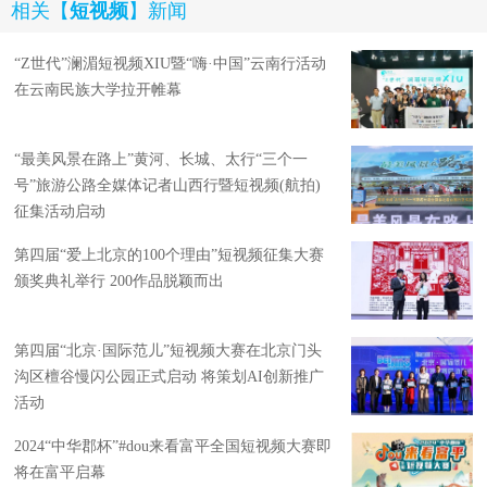
相关【
短视频
】新闻
“Z世代”澜湄短视频XIU暨“嗨·中国”云南行活动
在云南民族大学拉开帷幕
“最美风景在路上”黄河、长城、太行“三个一
号”旅游公路全媒体记者山西行暨短视频(航拍)
征集活动启动
第四届“爱上北京的100个理由”短视频征集大赛
颁奖典礼举行 200作品脱颖而出
第四届“北京·国际范儿”短视频大赛在北京门头
沟区檀谷慢闪公园正式启动 将策划AI创新推广
活动
2024“中华郡杯”#dou来看富平全国短视频大赛即
将在富平启幕