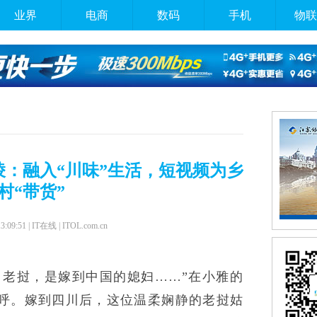
业界
电商
数码
手机
物联
：融入“川味”生活，短视频为乡
村“带货”
13:09:51 | IT在线 | ITOL.com.cn
自老挝，是嫁到中国的媳妇……”在小雅的
呼。嫁到四川后，这位温柔娴静的老挝姑