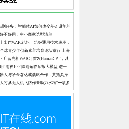
ken到任务：智能体AI如何改变基础设施的
点
好不好用：中小商家选型清单
士出席WAIC论坛｜筑好通用技术底座，
&启智交出工业具身落地答卷
代全球青少年创新素养培育论坛举行 上海
教育从“普及覆盖”迈向“提质培优”
· 启智亮相WAIC | 首发HumanGPT，以
底座破解行业“共创难”
用“雨神100”降雨短临预报大模型 进一
山洪、泥石流、滑坡、城市内涝等灾害短
器人与哈金森达成战略合作，共拓具身
准确性
业落地新路径
大竹县无人机飞防作业助力水稻“一喷多