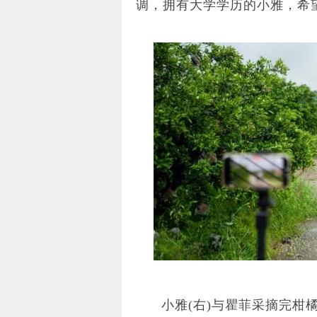
调，拥有大学学历的小雅，希望
小雅(右)与瞿菲采摘完柑