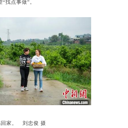
“找点事做”。
橘回家。 刘忠俊 摄