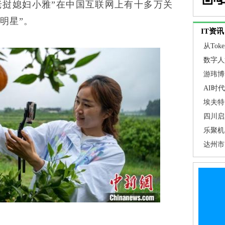
老挝媳妇小雅”在中国互联网上有十多万关
明星”。
IT资讯
从To
关注焦
数字人
游玮博
埃夫特
AI时
推动AI
埃夫特 
通用技术
四川启
步提高
乐聚机
临预警
智能工
达州市
促”