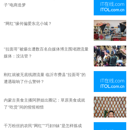
子”电商造梦
“网红”缘何偏爱东北小城？
“拉面哥”被爆出遭数百名自媒体博主围堵蹭流量
媒体：没法管？
刚红就被无底线蹭流量 临沂市费县“拉面哥”的
遭遇敲响了什么警钟？
内蒙古美食主播阿胖姐出圈记：草原美食成就
了“吃货”间的惺惺相惜
千万粉丝的农民“网红”“巧妇9妹”是怎样炼成