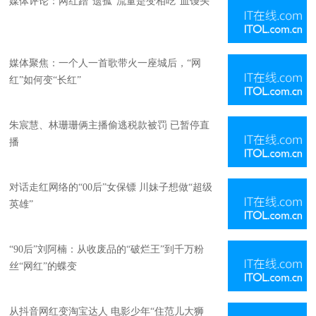
媒体评论：网红蹭“遗孤”流量是变相吃“血馒头”
媒体聚焦：一个人一首歌带火一座城后，“网
红”如何变“长红”
朱宸慧、林珊珊俩主播偷逃税款被罚 已暂停直
播
对话走红网络的“00后”女保镖 川妹子想做“超级
英雄”
“90后”刘阿楠：从收废品的“破烂王”到千万粉
丝“网红”的蝶变
从抖音网红变淘宝达人 电影少年“住范儿大狮