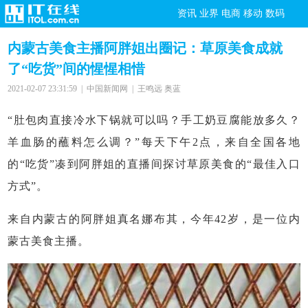
资讯
业界
电商
移动
数码
内蒙古美食主播阿胖姐出圈记：草原美食成就
了“吃货”间的惺惺相惜
2021-02-07 23:31:59 | 中国新闻网 | 王鸣远 奥蓝
“肚包肉直接冷水下锅就可以吗？手工奶豆腐能放多久？
羊血肠的蘸料怎么调？”每天下午2点，来自全国各地
的“吃货”凑到阿胖姐的直播间探讨草原美食的“最佳入口
方式”。
来自内蒙古的阿胖姐真名娜布其，今年42岁，是一位内
蒙古美食主播。