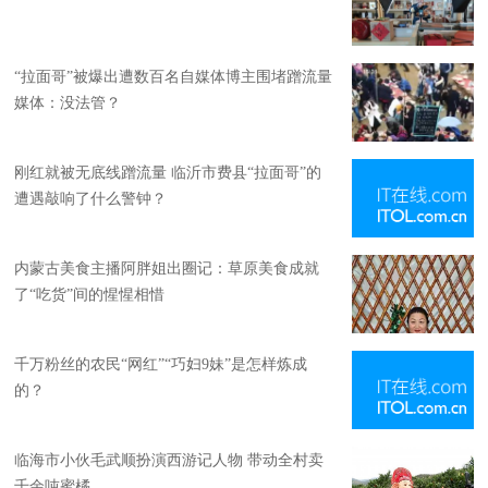
“拉面哥”被爆出遭数百名自媒体博主围堵蹭流量
媒体：没法管？
刚红就被无底线蹭流量 临沂市费县“拉面哥”的
遭遇敲响了什么警钟？
内蒙古美食主播阿胖姐出圈记：草原美食成就
了“吃货”间的惺惺相惜
千万粉丝的农民“网红”“巧妇9妹”是怎样炼成
的？
临海市小伙毛武顺扮演西游记人物 带动全村卖
千余吨蜜橘