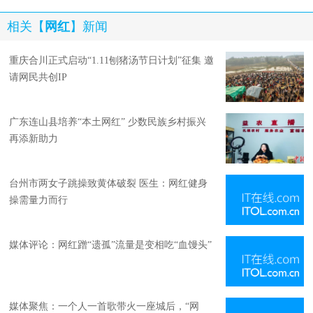
相关【
网红
】新闻
重庆合川正式启动“1.11刨猪汤节日计划”征集 邀
请网民共创IP
广东连山县培养“本土网红” 少数民族乡村振兴
再添新助力
台州市两女子跳操致黄体破裂 医生：网红健身
操需量力而行
媒体评论：网红蹭“遗孤”流量是变相吃“血馒头”
媒体聚焦：一个人一首歌带火一座城后，“网