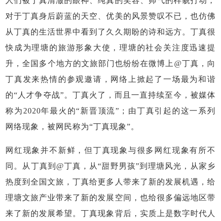
人们被丁真清澈的眼神、纯真的笑容、帅气的样貌打动，
对于丁真身后蔚蓝的天空、优美的风景赞叹不已，也仿佛
从丁真的生活世界中看到了久久期盼的诗和远方。丁真很
快成为理塘的旅游形象大使，理塘的社会关注度迅速提
升，全国多个地方的文旅部门也纷纷在微博上@丁真，向
丁真发来热情的参观邀请，网络上掀起了一场最为和谐
的“人才争夺战”。丁真火了，而且一直持续至今，被媒体
称为2020年最火的“新晋顶流”；由丁真引起的这一系列
网络现象，被网民称为“丁真现象”。
网红现象并不新鲜，但丁真现象与很多网红现象有所不
同。从丁真到@丁真，从“甜野男孩”到理塘风光，从家乡
热度到全国文旅，丁真给更多人带来了新的发展机遇，给
理塘文旅产业带来了新的发展空间，也给很多偏远地区带
来了新的发展希望。丁真现象背后，实质上是数字时代人