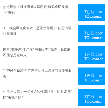
热点聚焦：科技阻截纵深防范 解码全民反电
诈“密码”
3·15晚会曝光虚假WiFi恶意套路用户 合规治理
任重道远
刚跨“数字鸿沟”又落“网络陷阱” 媒体：受伤的
不能总是老年人
守护民众钱袋子 广东移动推出涉诈网址预警服
务
生活小提醒：一些抢票软件套路多、陷阱多 谨
防“骗钱套路”