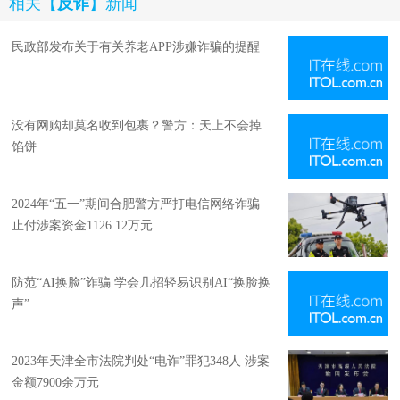
相关【
反诈
】新闻
民政部发布关于有关养老APP涉嫌诈骗的提醒
没有网购却莫名收到包裹？警方：天上不会掉
馅饼
2024年“五一”期间合肥警方严打电信网络诈骗
止付涉案资金1126.12万元
防范“AI换脸”诈骗 学会几招轻易识别AI“换脸换
声”
2023年天津全市法院判处“电诈”罪犯348人 涉案
金额7900余万元