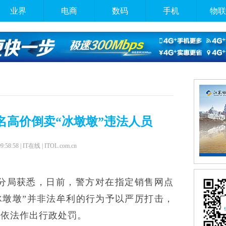
业界
电商
数码
手机
物联
名高价倒卖“冰墩墩”违法人员
09:58:58 | IT在线 | ITOL.com.cn
分局获悉，日前，警方对在指定销售网点
冰墩墩”并非法牟利的行为予以严厉打击，
已依法作出行政处罚。