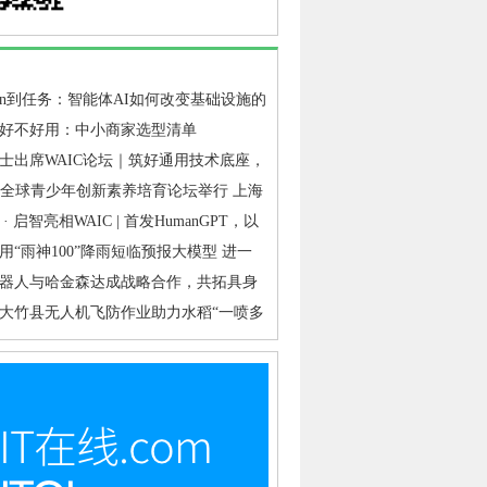
ken到任务：智能体AI如何改变基础设施的
点
好不好用：中小商家选型清单
士出席WAIC论坛｜筑好通用技术底座，
&启智交出工业具身落地答卷
代全球青少年创新素养培育论坛举行 上海
教育从“普及覆盖”迈向“提质培优”
· 启智亮相WAIC | 首发HumanGPT，以
底座破解行业“共创难”
用“雨神100”降雨短临预报大模型 进一
山洪、泥石流、滑坡、城市内涝等灾害短
器人与哈金森达成战略合作，共拓具身
准确性
业落地新路径
大竹县无人机飞防作业助力水稻“一喷多