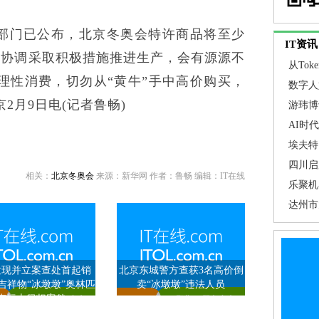
部门已公布，北京冬奥会特许商品将至少
IT资讯
已协调采取积极措施推进生产，会有源源不
从To
理性消费，切勿从“黄牛”手中高价购买，
关注焦
数字人
2月9日电(记者鲁畅)
游玮博
埃夫特
AI时
推动AI
埃夫特 
通用技术
四川启
相关：
北京冬奥会
来源：新华网 作者：鲁畅 编辑：IT在线
步提高
乐聚机
临预警
智能工
达州市
促”
发现并立案查处首起销
北京东城警方查获3名高价倒
吉祥物“冰墩墩”奥林匹
卖“冰墩墩”违法人员
克标志侵权案件