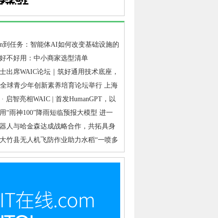
ken到任务：智能体AI如何改变基础设施的
点
好不好用：中小商家选型清单
士出席WAIC论坛｜筑好通用技术底座，
&启智交出工业具身落地答卷
代全球青少年创新素养培育论坛举行 上海
教育从“普及覆盖”迈向“提质培优”
· 启智亮相WAIC | 首发HumanGPT，以
底座破解行业“共创难”
用“雨神100”降雨短临预报大模型 进一
山洪、泥石流、滑坡、城市内涝等灾害短
器人与哈金森达成战略合作，共拓具身
准确性
业落地新路径
大竹县无人机飞防作业助力水稻“一喷多