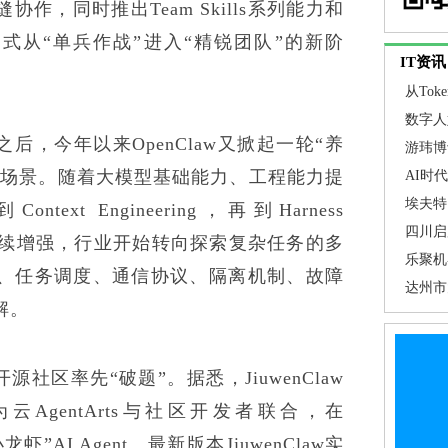
作，同时推出Team Skills系列能力和
t正式从“单兵作战”进入“精锐团队”的新阶
IT资讯
从To
关注焦
数字人
之后，今年以来OpenClaw又掀起一轮“养
游玮博
入产业场景。随着大模型基础能力、工程能力提
埃夫特
AI时
推动AI
埃夫特 
到Context Engineering，再到Harness
通用技术
四川启
体能力持续增强，行业开始转向探索复杂任务的多
步提高
乐聚机
、任务调度、通信协议、隔离机制、故障
临预警
智能工
达州市
解。
促”
n开源社区率先“破题”。据悉，JiuwenClaw
云AgentArts与社区开发者联合，在
龙虾”AI Agent。最新版本JiuwenClaw实