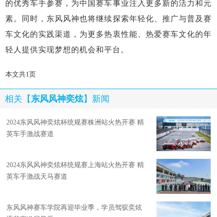
的优秀车手参赛，为中国赛车事业注入更多新的活力和元
素。同时，东风风神也将继续探索年轻化、推广与普及赛
车文化的实践渠道，为更多热衷性能、热爱赛车文化的年
轻人提供实现梦想的机会和平台。
本文共1页
相关【
东风风神奕炫
】新闻
2024东风风神奕炫杯统规赛株洲站火热开赛 精
英车手激战赛道
2024东风风神奕炫杯统规赛上海站火热开赛 精
英车手激战天马赛道
东风风神赛车学院再迎毕业季，学员驾驭奕炫