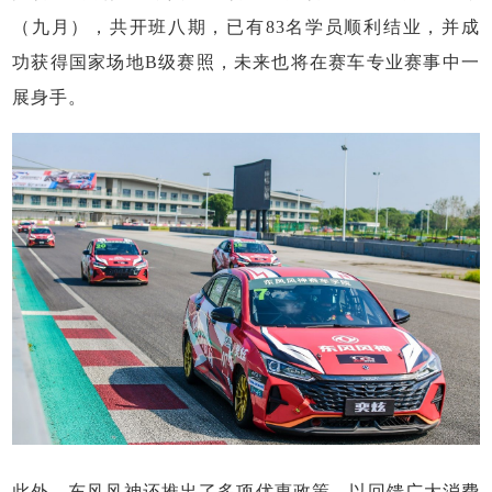
（九月），共开班八期，已有83名学员顺利结业，并成
功获得国家场地B级赛照，未来也将在赛车专业赛事中一
展身手。
此外，东风风神还推出了多项优惠政策，以回馈广大消费