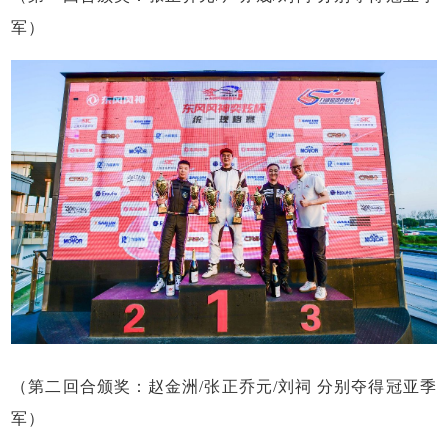
军）
（第二回合颁奖：赵金洲/张正乔元/刘祠 分别夺得冠亚季
军）