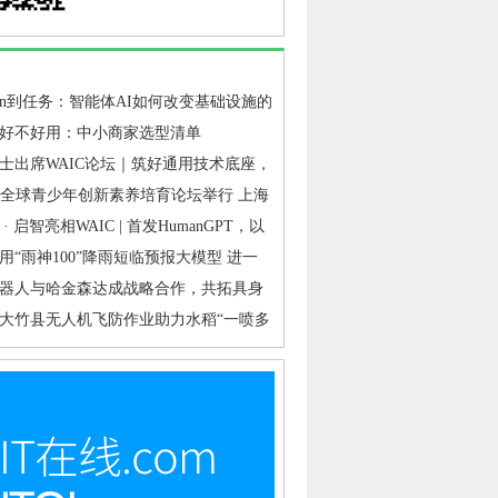
ken到任务：智能体AI如何改变基础设施的
点
好不好用：中小商家选型清单
士出席WAIC论坛｜筑好通用技术底座，
&启智交出工业具身落地答卷
代全球青少年创新素养培育论坛举行 上海
教育从“普及覆盖”迈向“提质培优”
· 启智亮相WAIC | 首发HumanGPT，以
底座破解行业“共创难”
用“雨神100”降雨短临预报大模型 进一
山洪、泥石流、滑坡、城市内涝等灾害短
器人与哈金森达成战略合作，共拓具身
准确性
业落地新路径
大竹县无人机飞防作业助力水稻“一喷多