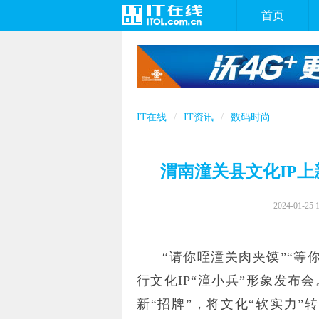
首页
IT在线
IT资讯
数码时尚
渭南潼关县文化IP上
2024-01-25 
“请你咥潼关肉夹馍”“等
行文化IP“潼小兵”形象发布
新“招牌”，将文化“软实力”