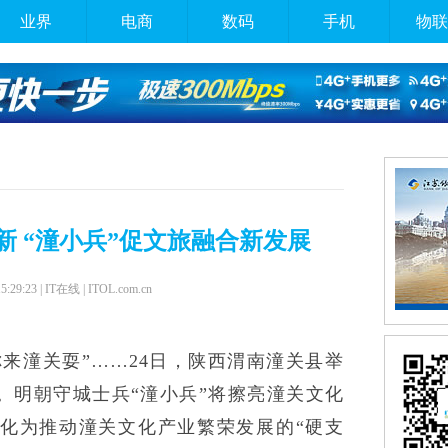
业界
电商
数码
手机
物联
新 “潼小兵”促文旅融合新发展
15:29:23 | IT在线 | ITOL.com.cn
你来潼关耍”……24日，陕西渭南潼关县举
会。明朝守城士兵“潼小兵”将擦亮潼关文化
转化为推动潼关文化产业繁荣发展的“硬支