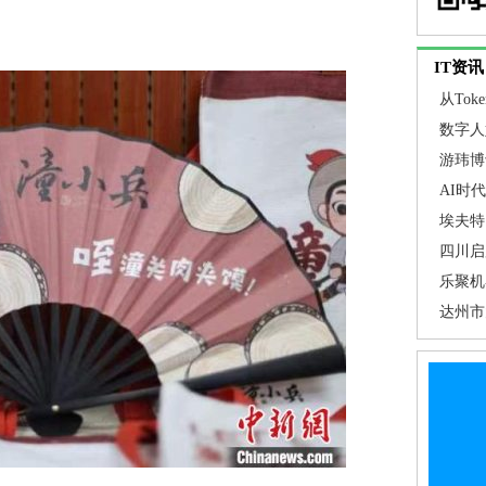
IT资讯
从To
关注焦
数字人
游玮博
埃夫特
AI时
推动AI
埃夫特 
通用技术
四川启
步提高
乐聚机
临预警
智能工
达州市
促”