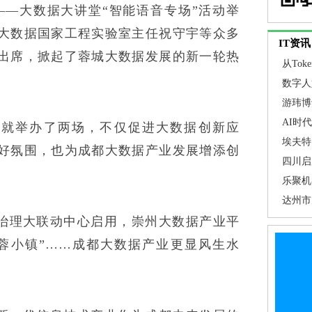
”——大数据大讲堂“智能语音专场”活动举
大数据国家工程实验室主任祝守宇等众多
IT资讯
出席，掀起了蓉城大数据发展的新一轮热
从To
关注焦
数字人
游玮博
埃夫特
AI时
动就举办了两场，不仅促进大数据创新应
推动AI
埃夫特 
好氛围，也为成都大数据产业发展增添创
通用技术
四川启
步提高
乐聚机
临预警
智能工
达州市
促”
治理大联动中心启用，崇州大数据产业平
蓉小镇”……成都大数据产业更显风生水