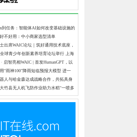
ken到任务：智能体AI如何改变基础设施的
点
好不好用：中小商家选型清单
士出席WAIC论坛｜筑好通用技术底座，
&启智交出工业具身落地答卷
代全球青少年创新素养培育论坛举行 上海
教育从“普及覆盖”迈向“提质培优”
· 启智亮相WAIC | 首发HumanGPT，以
底座破解行业“共创难”
用“雨神100”降雨短临预报大模型 进一
山洪、泥石流、滑坡、城市内涝等灾害短
器人与哈金森达成战略合作，共拓具身
准确性
业落地新路径
大竹县无人机飞防作业助力水稻“一喷多