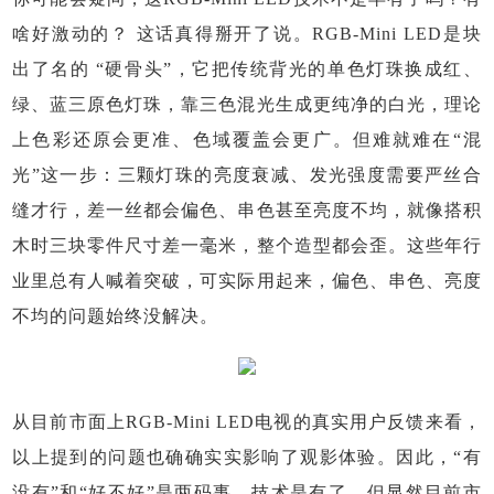
啥好激动的？ 这话真得掰开了说。RGB-Mini LED是块
出了名的 “硬骨头”，它把传统背光的单色灯珠换成红、
绿、蓝三原色灯珠，靠三色混光生成更纯净的白光，理论
上色彩还原会更准、色域覆盖会更广。但难就难在“混
光”这一步：三颗灯珠的亮度衰减、发光强度需要严丝合
缝才行，差一丝都会偏色、串色甚至亮度不均，就像搭积
木时三块零件尺寸差一毫米，整个造型都会歪。这些年行
业里总有人喊着突破，可实际用起来，偏色、串色、亮度
不均的问题始终没解决。
从目前市面上RGB-Mini LED电视的真实用户反馈来看，
以上提到的问题也确确实实影响了观影体验。因此，“有
没有”和“好不好”是两码事，技术是有了，但显然目前市