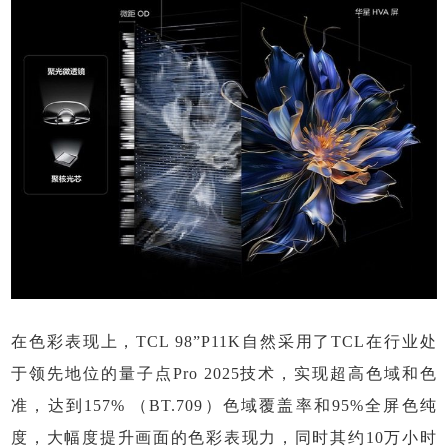
在色彩表现上，TCL 98”P11K自然采用了TCL在行业处
于领先地位的量子点Pro 2025技术，实现超高色域和色
准，达到157% （BT.709）色域覆盖率和95%全屏色纯
度，大幅度提升画面的色彩表现力，同时其约10万小时