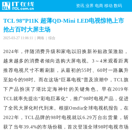
资讯
业界
电商
移动
数码
TCL 98”P11K 超薄QD-Mini LED电视惊艳上市
抢占百吋大屏主场
2025-03-27 11:06:11 | 网络 | 综合
2024年，伴随消费升级和家电以旧换新补贴政策激励，
越来越多的消费者倾向选购大屏电视。3～4米观看距离
推荐电视尺寸不断刷新，从最初的55吋、60吋一路飙升
至如今的98吋。而在这场“巨幕电视”普及浪潮中，TCL旗
下产品扮演了堪比定海神针的关键角色。早在2019年
TCL就率先提出“彩电巨幕化”，推广98吋电视产品，促进
了全民大屏化时代到来。根据Omdia全球电视机报告，在
2022年，TCL品牌的98吋电视就以6.29万台出货量，斩
获了当年39.4%的市场份额，首次登顶全球98吋电视市场