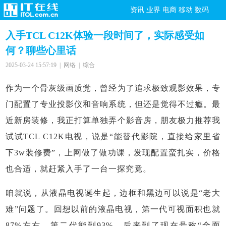
资讯
业界
电商
移动
数码
入手TCL C12K体验一段时间了，实际感受如
何？聊些心里话
2025-03-24 15:57:19 | 网络 | 综合
作为一个骨灰级画质党，曾经为了追求极致观影效果，专
门配置了专业投影仪和音响系统，但还是觉得不过瘾。最
近新房装修，我正打算单独弄个影音房，朋友极力推荐我
试试TCL C12K电视，说是“能替代影院，直接给家里省
下3w装修费”，上网做了做功课，发现配置蛮扎实，价格
也合适，就赶紧入手了一台一探究竟。
咱就说，从液晶电视诞生起，边框和黑边可以说是“老大
难”问题了。回想以前的液晶电视，第一代可视面积也就
87%左右，第二代能到93%，后来到了现在号称“全面