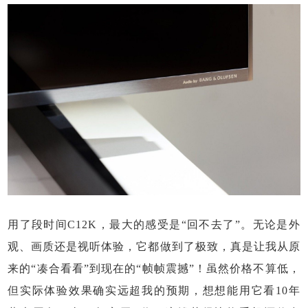
用了段时间C12K，最大的感受是“回不去了”。无论是外
观、画质还是视听体验，它都做到了极致，真是让我从原
来的“凑合看看”到现在的“帧帧震撼”！虽然价格不算低，
但实际体验效果确实远超我的预期，想想能用它看10年